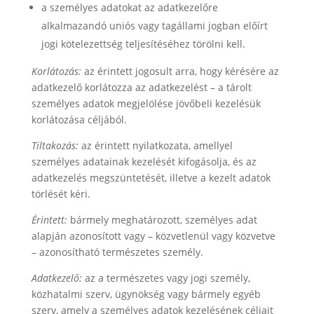
a személyes adatokat az adatkezelőre
alkalmazandó uniós vagy tagállami jogban előírt
jogi kötelezettség teljesítéséhez törölni kell.
Korlátozás:
az érintett jogosult arra, hogy kérésére az
adatkezelő korlátozza az adatkezelést – a tárolt
személyes adatok megjelölése jövőbeli kezelésük
korlátozása céljából.
Tiltakozás:
az érintett nyilatkozata, amellyel
személyes adatainak kezelését kifogásolja, és az
adatkezelés megszüntetését, illetve a kezelt adatok
törlését kéri.
Érintett:
bármely meghatározott, személyes adat
alapján azonosított vagy – közvetlenül vagy közvetve
– azonosítható természetes személy.
Adatkezelő:
az a természetes vagy jogi személy,
közhatalmi szerv, ügynökség vagy bármely egyéb
szerv, amely a személyes adatok kezelésének céljait