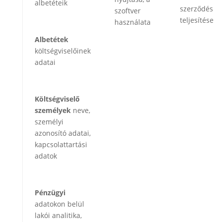
albetéteik
szerződés
szoftver
teljesítése
használata
Albetétek
költségviselőinek
adatai
Költségviselő
személyek
neve,
személyi
azonosító adatai,
kapcsolattartási
adatok
Pénzügyi
adatokon belül
lakói analitika,