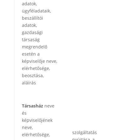
adatok,
ügyféladataik,
beszállítói
adatok,
gazdasági
társaság
megrendelő
esetén a
képviselője neve,
elérhetősége,
beosztása,
aláírás
Társasház
neve
és
képviselőjének
neve,
szolgáltatás
elérhetősége,
nyújtása, a