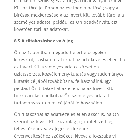
érdekében szükséges az, hogy a beadványát az Invert
Kft. ne törölje. Ebben az esetben a hatóság vagy a
bíróság megkereséséig az Invert Kft. tovább tárolja a
személyes adatot (például az Ön beadványát), ezt
követően törli az adatokat.
8.5 A tiltakozáshoz való jog
Ön az 1. pontban megadott elérhetőségeken
keresztül, írásban tiltakozhat az adatkezelés ellen, ha
az Invert Kft. személyes adatot közvetlen
üzletszerzés, közvélemény-kutatás vagy tudományos
kutatás céljából továbbítaná, felhasználná. Így
például Ön tiltakozhat az ellen, ha az Invert Kft.
hozzájárulása nélkül az Ön személyes adatait
tudományos kutatás céljából felhasználná.
Ön tiltakozhat az adatkezelés ellen akkor is, ha Ön
szerint az Invert Kft. kizárólag jogi kötelezettség
teljesítéséhez vagy jogos érdekének
érvényesítéséhez szükséges, kivéve a jogszabályi