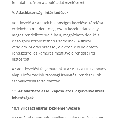
felhatalmazáson alapuló adatkezeléseket.
Adatbiztonsági intézkedések
Adatkezelő az adatok biztonságos kezelése, tárolása
érdekében mindent megtesz. A kezelt adatok egy
magas rendelkezésre állású, megbízható dedikált
kiszolgálói környezetben üzemelnek. A fizikai
védelem 24 órás őrzéssel, elektronikus beléptető
rendszerrel és kamerás megfigyelő rendszerrel
biztosított.
Az adatkezelési folyamatainkat az ISO27001 szabvány
alapú információbiztonsági irányítási rendszerünk
szabályozásai tartalmazzák.
Az adatkezeléssel kapcsolatos jogérvényesítési
lehetőségek
10.1 Bírósági eljárás kezdeményezése
Az Ön által tapasztalt jogellenes adatkezelés esetén