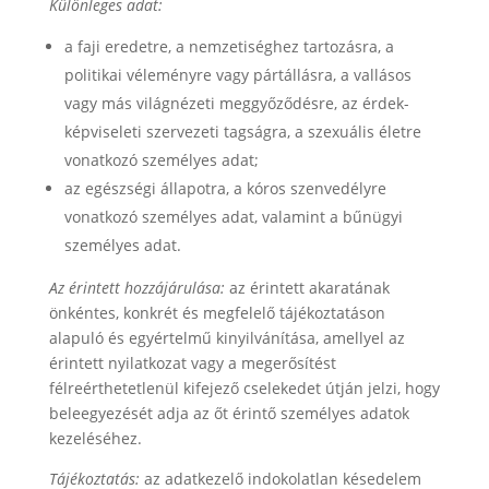
Különleges adat:
a faji eredetre, a nemzetiséghez tartozásra, a
politikai véleményre vagy pártállásra, a vallásos
vagy más világnézeti meggyőződésre, az érdek-
képviseleti szervezeti tagságra, a szexuális életre
vonatkozó személyes adat;
az egészségi állapotra, a kóros szenvedélyre
vonatkozó személyes adat, valamint a bűnügyi
személyes adat.
Az érintett hozzájárulása:
az érintett akaratának
önkéntes, konkrét és megfelelő tájékoztatáson
alapuló és egyértelmű kinyilvánítása, amellyel az
érintett nyilatkozat vagy a megerősítést
félreérthetetlenül kifejező cselekedet útján jelzi, hogy
beleegyezését adja az őt érintő személyes adatok
kezeléséhez.
Tájékoztatás:
az adatkezelő indokolatlan késedelem