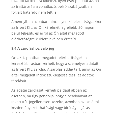
további tárolására kötelezi. Ilyen eset például az, ha
az irattározásra vonatkozó, belső szabályzatban
foglalt határidő nem telt le.
Amennyiben azonban nincs ilyen kötelezettség, akkor
az Invert Kft. az Ön kérelmét legfeljebb 30 napon
belül teljesíti, és erről az Ön által megadott
elérhetőségre küldött levélben értesíti.
8.4 A zároláshoz való jog
Ön az 1. pontban megadott elérhetőségeken
keresztül, írásban kérheti, hogy a személyes adatait
az Invert Kft. zárolja. A zárolás addig tart, amíg az Ön
által megjelölt indok szükségessé teszi az adatok
tárolását.
Az adatai zárolását kérheti például abban az
esetben, ha úgy gondolja, hogy a beadványát az
Invert Kft. jogellenesen kezelte, azonban az Ön által
kezdeményezett hatósági vagy bírósági eljárás