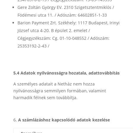
Gere Zoltán György EV. 2310 Szigetsztentmiklós /
Födémesi utca 11. / Adószám: 64602851-1-33
Barion Payment Zrt. Székhely: 1117 Budapest, Irinyi
József utca 4-20. B épület 2. emelet /
Cégjegyzékszám: Cg. 01-10-048552 / Adószám:
25353192-2-43 /
https://www.barion.com/hu/adatvedelmi-
tajekoztato/
5.4 Adatok nyilvánosságra hozatala, adattovábbítás
A személyes adatait a Netház nem hozza
nyilvánosságra semmilyen formában, valamint
harmadik félnek sem továbbítja.
A számlázáshoz kapcsolódó adatok kezelése