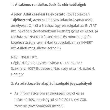
Általános rendelkezések és elérhetőségek
A jelen
Adatkezelési tájékoztató
(továbbiakban
Tájékoztató
) azon személyes adatokra vonatkozik,
amelyeket Önről a Netház ügyfélszolgálat az INVERT
Kft. nevében (továbbiakban Netház) gyűjt és kezel. (A
Netház az INVERT Kft. terméke, és minden jog és
kötelezettség a termékkel kapcsolatban az INVERT
Kft.-t illeti meg, illetve terheli.)
Név: INVERT Kft.
Cégbíróság bejegyzés száma: 01-09-397787
Székhely: 1097 Budapest, Nádasdy utca 14. üzlet 4.
Honlap:
www.nethaz.com
Az adatkezelés alapjául szolgáló jogszabályok
Az információs önrendelkezési jogról és az
információszabadságról szóló 2011. évi CXII.
törvény (továbbiakban Infotv.)