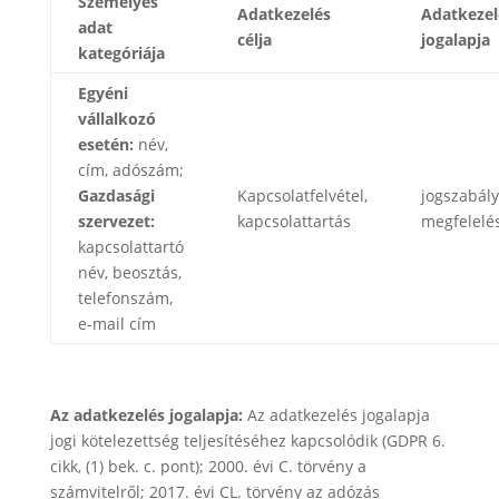
Személyes
Adatkezelés
Adatkezel
adat
célja
jogalapja
kategóriája
Egyéni
vállalkozó
esetén:
név,
cím, adószám;
Gazdasági
Kapcsolatfelvétel,
jogszabály
szervezet:
kapcsolattartás
megfelelé
kapcsolattartó
név, beosztás,
telefonszám,
e-mail cím
Az adatkezelés jogalapja:
Az adatkezelés jogalapja
jogi kötelezettség teljesítéséhez kapcsolódik (GDPR 6.
cikk, (1) bek. c. pont); 2000. évi C. törvény a
számvitelről; 2017. évi CL. törvény az adózás