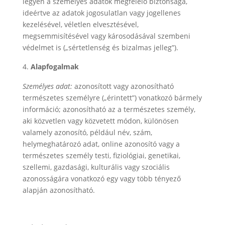
legyen a személyes adatok megfelelő biztonsága,
ideértve az adatok jogosulatlan vagy jogellenes
kezelésével, véletlen elvesztésével,
megsemmisítésével vagy károsodásával szembeni
védelmet is („sértetlenség és bizalmas jelleg”).
Alapfogalmak
Személyes adat:
azonosított vagy azonosítható
természetes személyre („érintett”) vonatkozó bármely
információ; azonosítható az a természetes személy,
aki közvetlen vagy közvetett módon, különösen
valamely azonosító, például név, szám,
helymeghatározó adat, online azonosító vagy a
természetes személy testi, fiziológiai, genetikai,
szellemi, gazdasági, kulturális vagy szociális
azonosságára vonatkozó egy vagy több tényező
alapján azonosítható.