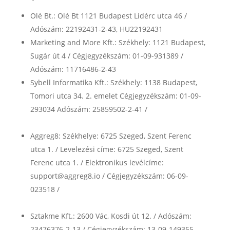
Olé Bt.: Olé Bt 1121 Budapest Lidérc utca 46 /
Adószám: 22192431-2-43, HU22192431
Marketing and More Kft.: Székhely: 1121 Budapest,
Sugár út 4 / Cégjegyzékszám: 01-09-931389 /
Adószám: 11716486-2-43
Sybell Informatika Kft.: Székhely: 1138 Budapest,
Tomori utca 34. 2. emelet Cégjegyzékszám: 01-09-
293034 Adószám: 25859502-2-41 /
https://sybell.hu/adatvedelmi-tajekoztato/
Aggreg8: Székhelye: 6725 Szeged, Szent Ferenc
utca 1. / Levelezési címe: 6725 Szeged, Szent
Ferenc utca 1. / Elektronikus levélcíme:
support@aggreg8.io / Cégjegyzékszám: 06-09-
023518 /
https://aggreg8.io/users#legal-
background
Sztakme Kft.: 2600 Vác, Kosdi út 12. / Adószám:
23476376-2-13 / Cégjegyzékszám: 13-09-149355