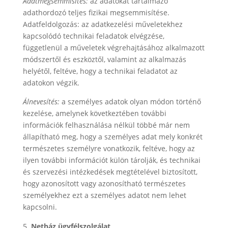
Adatmegsemmisítés:
az adatokat tartalmazó
adathordozó teljes fizikai megsemmisítése.
Adatfeldolgozás: az adatkezelési műveletekhez
kapcsolódó technikai feladatok elvégzése,
függetlenül a műveletek végrehajtásához alkalmazott
módszertől és eszköztől, valamint az alkalmazás
helyétől, feltéve, hogy a technikai feladatot az
adatokon végzik.
Álnevesítés:
a személyes adatok olyan módon történő
kezelése, amelynek következtében további
információk felhasználása nélkül többé már nem
állapítható meg, hogy a személyes adat mely konkrét
természetes személyre vonatkozik, feltéve, hogy az
ilyen további információt külön tárolják, és technikai
és szervezési intézkedések megtételével biztosított,
hogy azonosított vagy azonosítható természetes
személyekhez ezt a személyes adatot nem lehet
kapcsolni.
Netház ügyfélszolgálat