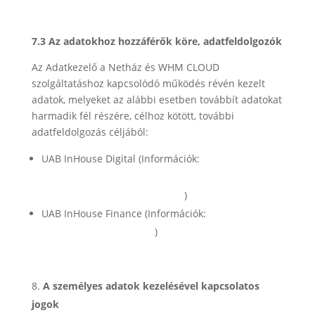
7.3 Az adatokhoz hozzáférők köre, adatfeldolgozók
Az Adatkezelő a Netház és WHM CLOUD
szolgáltatáshoz kapcsolódó működés révén kezelt
adatok, melyeket az alábbi esetben továbbít adatokat
harmadik fél részére, célhoz kötött, további
adatfeldolgozás céljából:
UAB InHouse Digital (Információk:
https://cmbp.hu/vevooldali-tanacsadas-az-
inhouse-digital-uab-szamara/
)
UAB InHouse Finance (Információk:
https://inhouse.finance/
)
A személyes adatok kezelésével kapcsolatos
jogok