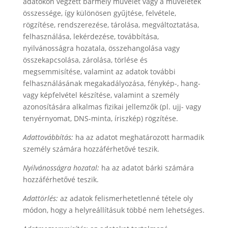
adatokon végzett bármely művelet vagy a műveletek
összessége, így különösen gyűjtése, felvétele,
rögzítése, rendszerezése, tárolása, megváltoztatása,
felhasználása, lekérdezése, továbbítása,
nyilvánosságra hozatala, összehangolása vagy
összekapcsolása, zárolása, törlése és
megsemmisítése, valamint az adatok további
felhasználásának megakadályozása, fénykép-, hang-
vagy képfelvétel készítése, valamint a személy
azonosítására alkalmas fizikai jellemzők (pl. ujj- vagy
tenyérnyomat, DNS-minta, íriszkép) rögzítése.
Adattovábbítás:
ha az adatot meghatározott harmadik
személy számára hozzáférhetővé teszik.
Nyilvánosságra hozatal:
ha az adatot bárki számára
hozzáférhetővé teszik.
Adattörlés:
az adatok felismerhetetlenné tétele oly
módon, hogy a helyreállításuk többé nem lehetséges.