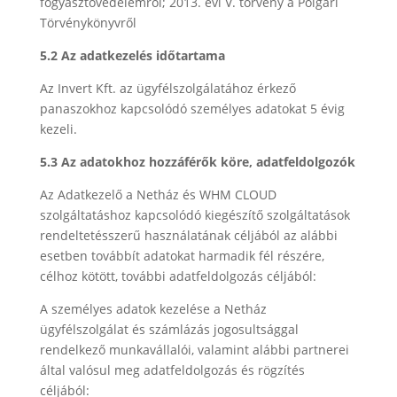
fogyasztóvédelemről; 2013. évi V. törvény a Polgári
Törvénykönyvről
5.2 Az adatkezelés időtartama
Az Invert Kft. az ügyfélszolgálatához érkező
panaszokhoz kapcsolódó személyes adatokat 5 évig
kezeli.
5.3 Az adatokhoz hozzáférők köre, adatfeldolgozók
Az Adatkezelő a Netház és WHM CLOUD
szolgáltatáshoz kapcsolódó kiegészítő szolgáltatások
rendeltetésszerű használatának céljából az alábbi
esetben továbbít adatokat harmadik fél részére,
célhoz kötött, további adatfeldolgozás céljából:
A személyes adatok kezelése a Netház
ügyfélszolgálat és számlázás jogosultsággal
rendelkező munkavállalói, valamint alábbi partnerei
által valósul meg adatfeldolgozás és rögzítés
céljából: