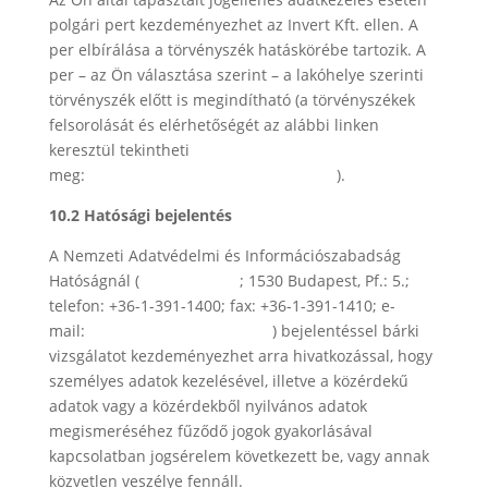
polgári pert kezdeményezhet az Invert Kft. ellen. A
per elbírálása a törvényszék hatáskörébe tartozik. A
per – az Ön választása szerint – a lakóhelye szerinti
törvényszék előtt is megindítható (a törvényszékek
felsorolását és elérhetőségét az alábbi linken
keresztül tekintheti
meg:
http://birosag.hu/torvenyszekek
).
10.2 Hatósági bejelentés
A Nemzeti Adatvédelmi és Információszabadság
Hatóságnál (
www.naih.hu
; 1530 Budapest, Pf.: 5.;
telefon: +36-1-391-1400; fax: +36-1-391-1410; e-
mail:
ugyfelszolgalat@naih.hu
) bejelentéssel bárki
vizsgálatot kezdeményezhet arra hivatkozással, hogy
személyes adatok kezelésével, illetve a közérdekű
adatok vagy a közérdekből nyilvános adatok
megismeréséhez fűződő jogok gyakorlásával
kapcsolatban jogsérelem következett be, vagy annak
közvetlen veszélye fennáll.