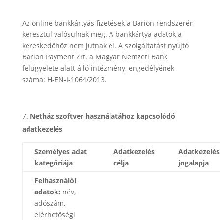
https://www.barion.com/hu/adatvedelmi-tajekoztato/
Az online bankkártyás fizetések a Barion rendszerén
keresztül valósulnak meg. A bankkártya adatok a
kereskedőhöz nem jutnak el. A szolgáltatást nyújtó
Barion Payment Zrt. a Magyar Nemzeti Bank
felügyelete alatt álló intézmény, engedélyének
száma: H-EN-I-1064/2013.
Netház szoftver használatához kapcsolódó
adatkezelés
Személyes adat
Adatkezelés
Adatkezelés
kategóriája
célja
jogalapja
Felhasználói
adatok:
név,
adószám,
elérhetőségi